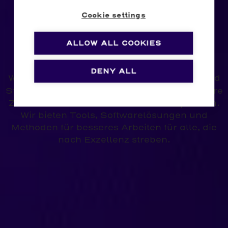
Cookie settings
ALLOW ALL COOKIES
Für die, die mehr wollen!
DENY ALL
Wir entwickeln Software, die Lehrkräften und
effizienter zu arbeiten
Studierenden hilft,
, ihre
Ziele zu erreichen und andere zu inspirieren.
Wir bieten Tools, Softwarelösungen und
Methoden für besseres Arbeiten für alle, die
nach Exzellenz streben.