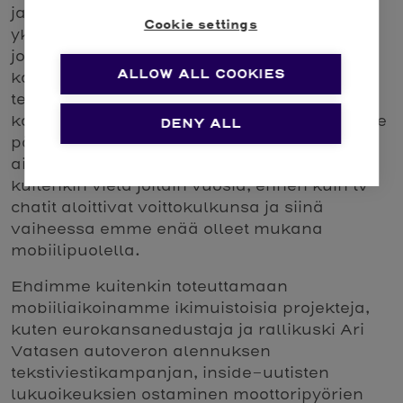
ja matkapuhelimiin. Yrityksellämme olikin
Cookie settings
yksi Suomen ensimmäisiä mobiilialustoja,
joka pystyi kommunikoimaan
ALLOW ALL COOKIES
kaksisuuntaisesti kaikkien silloisten
teleoperaattorien tekstiviestikeskusten
kanssa. Mobile Service Platform-alustamme
DENY ALL
päälle suunnittelimme erilaisia palveluja
aina tv-ruudun chateistä ja visailuihin. Meni
kuitenkin vielä joitain vuosia, ennen kuin tv-
chatit aloittivat voittokulkunsa ja siinä
vaiheessa emme enää olleet mukana
mobiilipuolella.
Ehdimme kuitenkin toteuttamaan
mobiiliaikoinamme ikimuistoisia projekteja,
kuten eurokansanedustaja ja rallikuski Ari
Vatasen autoveron alennuksen
tekstiviestikampanjan, inside-uutisten
lukuoikeuksien ostaminen moottoripyörien