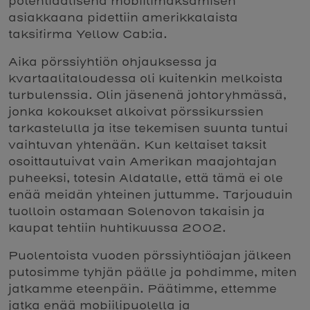
potentiaalisena mobiilimaksamisen
asiakkaana pidettiin amerikkalaista
taksifirma Yellow Cab:ia.
Aika pörssiyhtiön ohjauksessa ja
kvartaalitaloudessa oli kuitenkin melkoista
turbulenssia. Olin jäsenenä johtoryhmässä,
jonka kokoukset alkoivat pörssikurssien
tarkastelulla ja itse tekemisen suunta tuntui
vaihtuvan yhtenään. Kun keltaiset taksit
osoittautuivat vain Amerikan maajohtajan
puheeksi, totesin Aldatalle, että tämä ei ole
enää meidän yhteinen juttumme. Tarjouduin
tuolloin ostamaan Solenovon takaisin ja
kaupat tehtiin huhtikuussa 2002.
Puolentoista vuoden pörssiyhtiöajan jälkeen
putosimme tyhjän päälle ja pohdimme, miten
jatkamme eteenpäin. Päätimme, ettemme
jatka enää mobiilipuolella ja