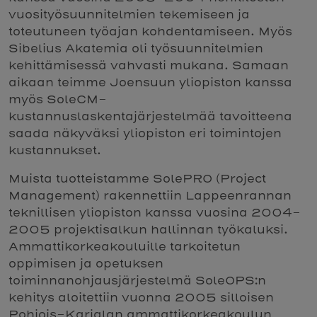
vuosityösuunnitelmien tekemiseen ja
toteutuneen työajan kohdentamiseen. Myös
Sibelius Akatemia oli työsuunnitelmien
kehittämisessä vahvasti mukana. Samaan
aikaan teimme Joensuun yliopiston kanssa
myös SoleCM-
kustannuslaskentajärjestelmää tavoitteena
saada näkyväksi yliopiston eri toimintojen
kustannukset.
Muista tuotteistamme SolePRO (Project
Management) rakennettiin Lappeenrannan
teknillisen yliopiston kanssa vuosina 2004-
2005 projektisalkun hallinnan työkaluksi.
Ammattikorkeakouluille tarkoitetun
oppimisen ja opetuksen
toiminnanohjausjärjestelmä SoleOPS:n
kehitys aloitettiin vuonna 2005 silloisen
Pohjois-Karjalan ammattikorkeakoulun