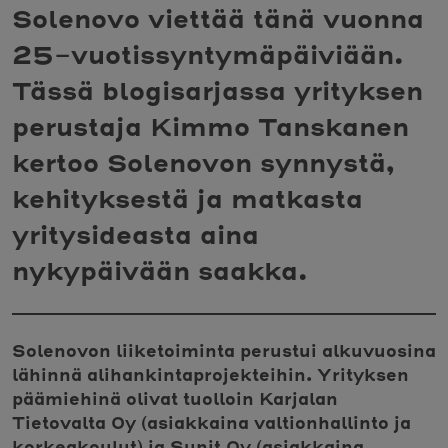
Solenovo viettää tänä vuonna
25-vuotissyntymäpäiviään.
Tässä blogisarjassa yrityksen
perustaja Kimmo Tanskanen
kertoo Solenovon synnystä,
kehityksestä ja matkasta
yritysideasta aina
nykypäivään saakka.
Solenovon liiketoiminta perustui alkuvuosina
lähinnä alihankintaprojekteihin. Yrityksen
päämiehinä olivat tuolloin Karjalan
Tietovalta Oy (asiakkaina valtionhallinto ja
korkeakoulut) ja Sunit Oy (asiakkaina