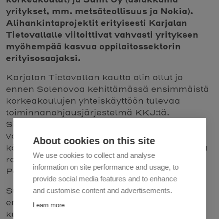
yritykset, mm. metsäteollisuus ja Nokia).
Alihankintaprojektit erityisesti Karjalan
Tietovallalle viitoittivat vahvasti yrityksen
myöhempää kasvua oppilaitossektorin
erityisosaajaksi.
Karjalan Tietovallan kautta olin ollut jo
ennen Solenovoa kehittämässä ensimmäistä
korkeakoulujen yhteiskäyttöön tulevaa
toiminnanohjausjärjestelmä KKJ:tä.
Sittemmin KKJ korvattiin 2000-luvun
vaihteessa Oodilla, jonka kehittämisessä ja
About cookies on this site
käyttöönotoissa Solenovolla oli jo merkittävä
We use cookies to collect and analyse
rooli. Nykyään myös Oodi on jo korvattu
information on site performance and usage, to
Pepillä.
provide social media features and to enhance
Sunit Oy:n yhteistyö edellytti meiltä
and customise content and advertisements.
erikoistumista 2000-luvun taitteen
Learn more
kuumimpaan trendiin – mobiiliteknologiaan