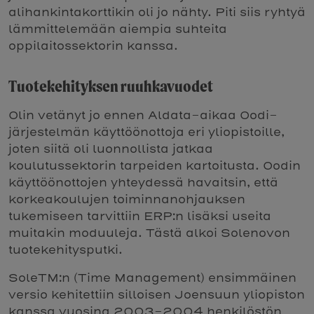
alihankintakorttikin oli jo nähty. Piti siis ryhtyä
lämmittelemään aiempia suhteita
oppilaitossektorin kanssa.
Tuotekehityksen ruuhkavuodet
Olin vetänyt jo ennen Aldata-aikaa Oodi-
järjestelmän käyttöönottoja eri yliopistoille,
joten siitä oli luonnollista jatkaa
koulutussektorin tarpeiden kartoitusta. Oodin
käyttöönottojen yhteydessä havaitsin, että
korkeakoulujen toiminnanohjauksen
tukemiseen tarvittiin ERP:n lisäksi useita
muitakin moduuleja. Tästä alkoi Solenovon
tuotekehitysputki.
SoleTM:n (Time Management) ensimmäinen
versio kehitettiin silloisen Joensuun yliopiston
kanssa vuosina 2003-2004 henkilöstön