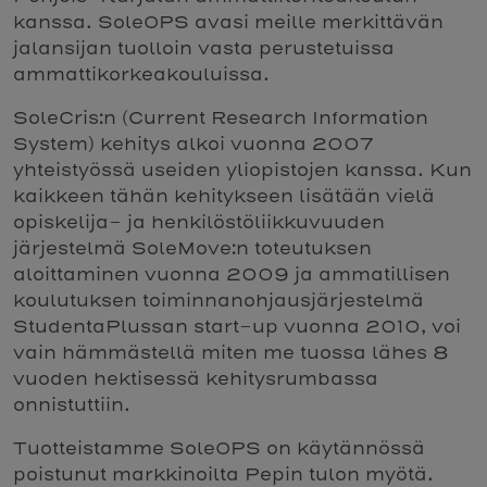
kanssa. SoleOPS avasi meille merkittävän
jalansijan tuolloin vasta perustetuissa
ammattikorkeakouluissa.
SoleCris:n (Current Research Information
System) kehitys alkoi vuonna 2007
yhteistyössä useiden yliopistojen kanssa. Kun
kaikkeen tähän kehitykseen lisätään vielä
opiskelija- ja henkilöstöliikkuvuuden
järjestelmä SoleMove:n toteutuksen
aloittaminen vuonna 2009 ja ammatillisen
koulutuksen toiminnanohjausjärjestelmä
StudentaPlussan start-up vuonna 2010, voi
vain hämmästellä miten me tuossa lähes 8
vuoden hektisessä kehitysrumbassa
onnistuttiin.
Tuotteistamme SoleOPS on käytännössä
poistunut markkinoilta Pepin tulon myötä.