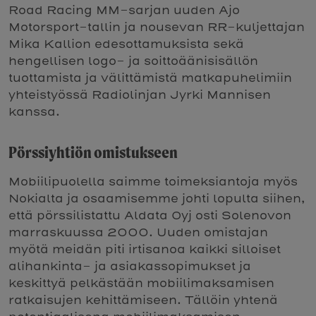
Road Racing MM-sarjan uuden Ajo
Motorsport-tallin ja nousevan RR-kuljettajan
Mika Kallion edesottamuksista sekä
hengellisen logo- ja soittoäänisisällön
tuottamista ja välittämistä matkapuhelimiin
yhteistyössä Radiolinjan Jyrki Mannisen
kanssa.
Pörssiyhtiön omistukseen
Mobiilipuolella saimme toimeksiantoja myös
Nokialta ja osaamisemme johti lopulta siihen,
että pörssilistattu Aldata Oyj osti Solenovon
marraskuussa 2000. Uuden omistajan
myötä meidän piti irtisanoa kaikki silloiset
alihankinta- ja asiakassopimukset ja
keskittyä pelkästään mobiilimaksamisen
ratkaisujen kehittämiseen. Tällöin yhtenä