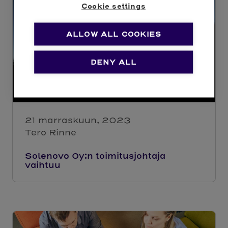
Cookie settings
ALLOW ALL COOKIES
DENY ALL
21 marraskuun, 2023
Tero Rinne
Solenovo Oy:n toimitusjohtaja
vaihtuu