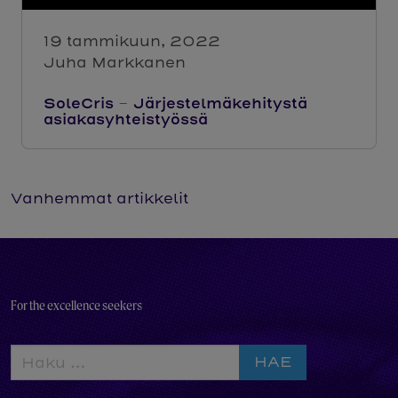
19 tammikuun, 2022
Juha Markkanen
SoleCris – Järjestelmäkehitystä
asiakasyhteistyössä
Artikkelien
Vanhemmat artikkelit
selaus
For the excellence seekers
Haku: